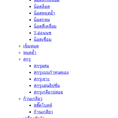
น็อตล็อค
น็อตหมุดย้ำ
น็อตกลม
น็อตสี่เหลี่ยม
T-อ่อนนุช
น็อตเชื่อม
เข็มหมุด
หมุดย้ำ
สกรู
สกรูผสม
สกรูแบบกำหนดเอง
สกรูเจาะ
สกรูแผ่นยิปซั่ม
สกรูเกลียวปล่อย
ก้านเกลียว
สตั๊ดโบลท์
ก้านเกลียว