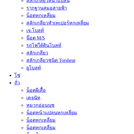
สลักเกลียวหน้าแปลน
รากฐานสมอสายฟ้า
น็อตหกเหลี่ยม
สลักเกลียวหัวเทเปอร์หกเหลี่ยม
เจ-โบลท์
น๊อต M/S
รถไฟใต้ดินโบลท์
สลักเกลียว
สลักเกลียวชนิด Torshear
ยูโบลท์
โซ่
ถั่ว
น็อตผีเสื้อ
เคจนัท
หมวกอ่อนนุช
น็อตหน้าแปลนหกเหลี่ยม
น็อตหกเหลี่ยม
น็อตหกเหลี่ยม