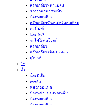
สลักเกลียวหน้าแปลน
รากฐานสมอสายฟ้า
น็อตหกเหลี่ยม
สลักเกลียวหัวเทเปอร์หกเหลี่ยม
เจ-โบลท์
น๊อต M/S
รถไฟใต้ดินโบลท์
สลักเกลียว
สลักเกลียวชนิด Torshear
ยูโบลท์
โซ่
ถั่ว
น็อตผีเสื้อ
เคจนัท
หมวกอ่อนนุช
น็อตหน้าแปลนหกเหลี่ยม
น็อตหกเหลี่ยม
น็อตหกเหลี่ยม