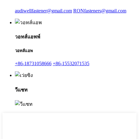
audiwellfastener@gmail.com
RONfasteners@gmail.com
วอทส์แอพพ์
วอทส์แอพ
+86-18731058666
+86-15532071535
วีแชท