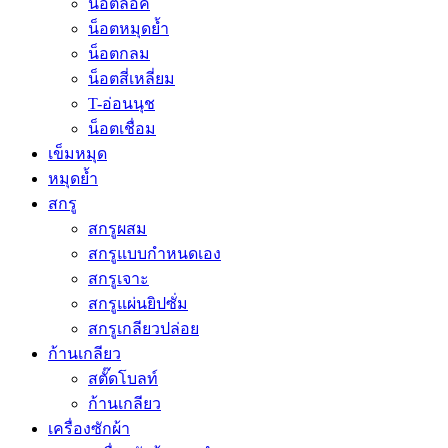
น็อตล็อค
น็อตหมุดย้ำ
น็อตกลม
น็อตสี่เหลี่ยม
T-อ่อนนุช
น็อตเชื่อม
เข็มหมุด
หมุดย้ำ
สกรู
สกรูผสม
สกรูแบบกำหนดเอง
สกรูเจาะ
สกรูแผ่นยิปซั่ม
สกรูเกลียวปล่อย
ก้านเกลียว
สตั๊ดโบลท์
ก้านเกลียว
เครื่องซักผ้า