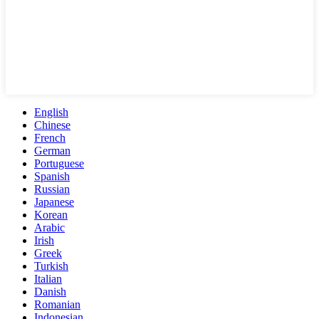
English
Chinese
French
German
Portuguese
Spanish
Russian
Japanese
Korean
Arabic
Irish
Greek
Turkish
Italian
Danish
Romanian
Indonesian