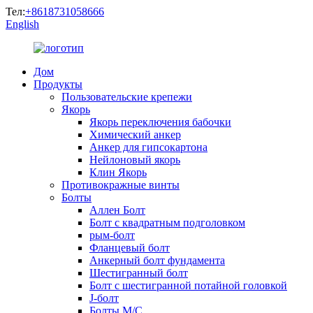
Тел:
+8618731058666
English
Дом
Продукты
Пользовательские крепежи
Якорь
Якорь переключения бабочки
Химический анкер
Анкер для гипсокартона
Нейлоновый якорь
Клин Якорь
Противокражные винты
Болты
Аллен Болт
Болт с квадратным подголовком
рым-болт
Фланцевый болт
Анкерный болт фундамента
Шестигранный болт
Болт с шестигранной потайной головкой
J-болт
Болты М/С