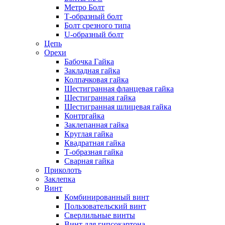
Метро Болт
Т-образный болт
Болт срезного типа
U-образный болт
Цепь
Орехи
Бабочка Гайка
Закладная гайка
Колпачковая гайка
Шестигранная фланцевая гайка
Шестигранная гайка
Шестигранная шлицевая гайка
Контргайка
Заклепанная гайка
Круглая гайка
Квадратная гайка
Т-образная гайка
Сварная гайка
Приколоть
Заклепка
Винт
Комбинированный винт
Пользовательский винт
Сверлильные винты
Винт для гипсокартона