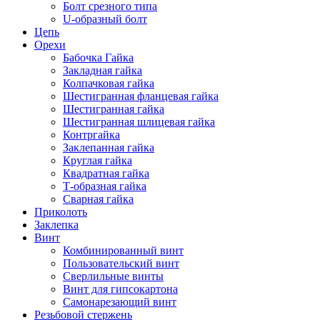
Болт срезного типа
U-образный болт
Цепь
Орехи
Бабочка Гайка
Закладная гайка
Колпачковая гайка
Шестигранная фланцевая гайка
Шестигранная гайка
Шестигранная шлицевая гайка
Контргайка
Заклепанная гайка
Круглая гайка
Квадратная гайка
Т-образная гайка
Сварная гайка
Приколоть
Заклепка
Винт
Комбинированный винт
Пользовательский винт
Сверлильные винты
Винт для гипсокартона
Самонарезающий винт
Резьбовой стержень