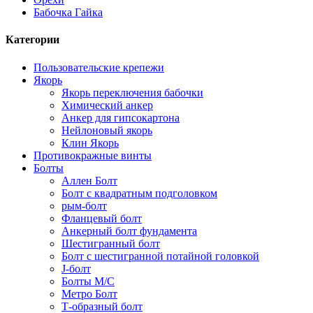
Бабочка Гайка
Категории
Пользовательские крепежи
Якорь
Якорь переключения бабочки
Химический анкер
Анкер для гипсокартона
Нейлоновый якорь
Клин Якорь
Противокражные винты
Болты
Аллен Болт
Болт с квадратным подголовком
рым-болт
Фланцевый болт
Анкерный болт фундамента
Шестигранный болт
Болт с шестигранной потайной головкой
J-болт
Болты М/С
Метро Болт
Т-образный болт