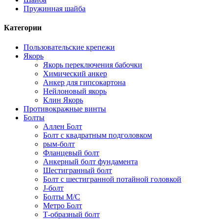
Пружинная шайба
Категории
Пользовательские крепежи
Якорь
Якорь переключения бабочки
Химический анкер
Анкер для гипсокартона
Нейлоновый якорь
Клин Якорь
Противокражные винты
Болты
Аллен Болт
Болт с квадратным подголовком
рым-болт
Фланцевый болт
Анкерный болт фундамента
Шестигранный болт
Болт с шестигранной потайной головкой
J-болт
Болты М/С
Метро Болт
Т-образный болт