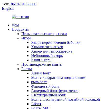
Тел:
+8618731058666
English
Дом
Продукты
Пользовательские крепежи
Якорь
Якорь переключения бабочки
Химический анкер
Анкер для гипсокартона
Нейлоновый якорь
Клин Якорь
Противокражные винты
Болты
Аллен Болт
Болт с квадратным подголовком
рым-болт
Фланцевый болт
Анкерный болт фундамента
Шестигранный болт
Болт с шестигранной потайной головкой
J-болт
Болты М/С