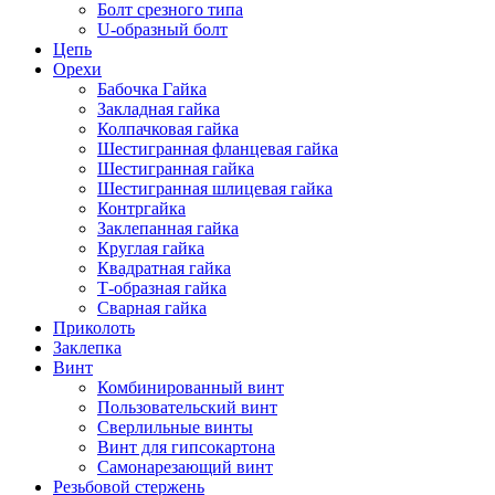
Болт срезного типа
U-образный болт
Цепь
Орехи
Бабочка Гайка
Закладная гайка
Колпачковая гайка
Шестигранная фланцевая гайка
Шестигранная гайка
Шестигранная шлицевая гайка
Контргайка
Заклепанная гайка
Круглая гайка
Квадратная гайка
Т-образная гайка
Сварная гайка
Приколоть
Заклепка
Винт
Комбинированный винт
Пользовательский винт
Сверлильные винты
Винт для гипсокартона
Самонарезающий винт
Резьбовой стержень