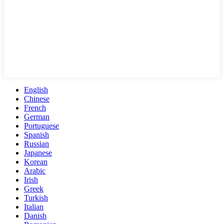
English
Chinese
French
German
Portuguese
Spanish
Russian
Japanese
Korean
Arabic
Irish
Greek
Turkish
Italian
Danish