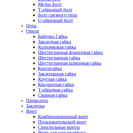
Метро Болт
Т-образный болт
Болт срезного типа
U-образный болт
Цепь
Орехи
Бабочка Гайка
Закладная гайка
Колпачковая гайка
Шестигранная фланцевая гайка
Шестигранная гайка
Шестигранная шлицевая гайка
Контргайка
Заклепанная гайка
Круглая гайка
Квадратная гайка
Т-образная гайка
Сварная гайка
Приколоть
Заклепка
Винт
Комбинированный винт
Пользовательский винт
Сверлильные винты
Винт для гипсокартона