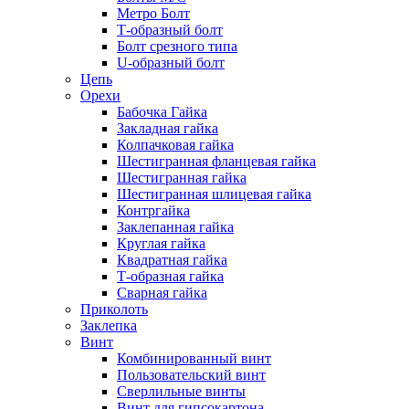
Метро Болт
Т-образный болт
Болт срезного типа
U-образный болт
Цепь
Орехи
Бабочка Гайка
Закладная гайка
Колпачковая гайка
Шестигранная фланцевая гайка
Шестигранная гайка
Шестигранная шлицевая гайка
Контргайка
Заклепанная гайка
Круглая гайка
Квадратная гайка
Т-образная гайка
Сварная гайка
Приколоть
Заклепка
Винт
Комбинированный винт
Пользовательский винт
Сверлильные винты
Винт для гипсокартона