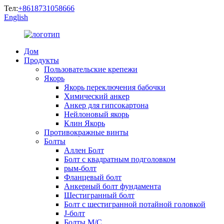
Тел:
+8618731058666
English
Дом
Продукты
Пользовательские крепежи
Якорь
Якорь переключения бабочки
Химический анкер
Анкер для гипсокартона
Нейлоновый якорь
Клин Якорь
Противокражные винты
Болты
Аллен Болт
Болт с квадратным подголовком
рым-болт
Фланцевый болт
Анкерный болт фундамента
Шестигранный болт
Болт с шестигранной потайной головкой
J-болт
Болты М/С