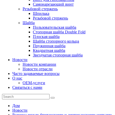
Самонарезающий винт
Резьбовой стержень
Шпилька
Резьбовой стержень
Шайба
Пользовательская шайба
Стопорная шайба Double Fold
Плоская шайба
Шайба стопорного кольца
Пружинная шайба
Квадратная шайба
Звездчатая стопорная шайба
Новости
Новости компании
Новости отрасли
Часто задаваемые вопросы
О нас
OEM-услуги
Связаться с нами
Дом
Новости
Разница между британскими и американскими нитками