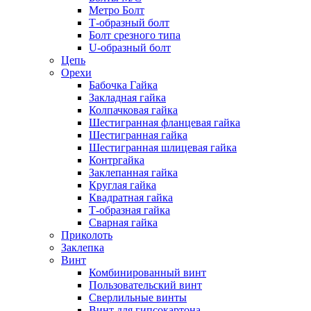
Метро Болт
Т-образный болт
Болт срезного типа
U-образный болт
Цепь
Орехи
Бабочка Гайка
Закладная гайка
Колпачковая гайка
Шестигранная фланцевая гайка
Шестигранная гайка
Шестигранная шлицевая гайка
Контргайка
Заклепанная гайка
Круглая гайка
Квадратная гайка
Т-образная гайка
Сварная гайка
Приколоть
Заклепка
Винт
Комбинированный винт
Пользовательский винт
Сверлильные винты
Винт для гипсокартона