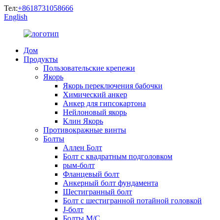
Тел:
+8618731058666
English
Дом
Продукты
Пользовательские крепежи
Якорь
Якорь переключения бабочки
Химический анкер
Анкер для гипсокартона
Нейлоновый якорь
Клин Якорь
Противокражные винты
Болты
Аллен Болт
Болт с квадратным подголовком
рым-болт
Фланцевый болт
Анкерный болт фундамента
Шестигранный болт
Болт с шестигранной потайной головкой
J-болт
Болты М/С