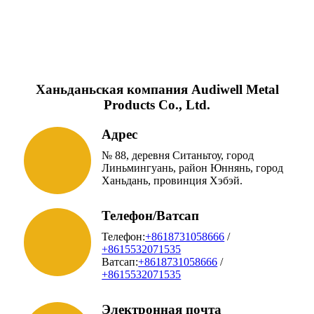
Ханьданьская компания Audiwell Metal
Products Co., Ltd.
Адрес
№ 88, деревня Ситаньтоу, город
Линьмингуань, район Юннянь, город
Ханьдань, провинция Хэбэй.
Телефон/Ватсап
Телефон:
+8618731058666
/
+8615532071535
Ватсап:
+8618731058666
/
+8615532071535
Электронная почта