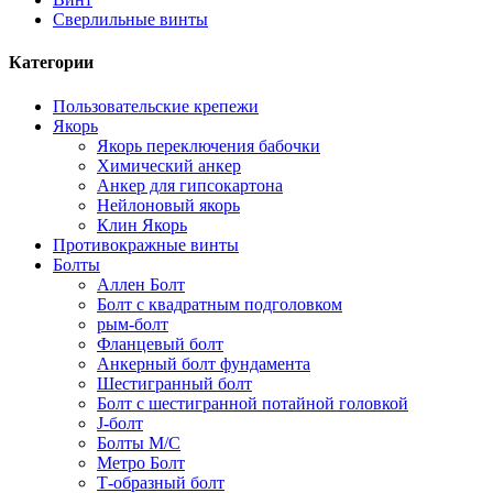
Сверлильные винты
Категории
Пользовательские крепежи
Якорь
Якорь переключения бабочки
Химический анкер
Анкер для гипсокартона
Нейлоновый якорь
Клин Якорь
Противокражные винты
Болты
Аллен Болт
Болт с квадратным подголовком
рым-болт
Фланцевый болт
Анкерный болт фундамента
Шестигранный болт
Болт с шестигранной потайной головкой
J-болт
Болты М/С
Метро Болт
Т-образный болт