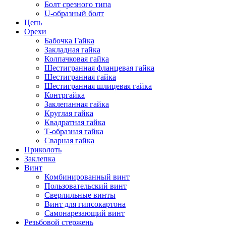
Болт срезного типа
U-образный болт
Цепь
Орехи
Бабочка Гайка
Закладная гайка
Колпачковая гайка
Шестигранная фланцевая гайка
Шестигранная гайка
Шестигранная шлицевая гайка
Контргайка
Заклепанная гайка
Круглая гайка
Квадратная гайка
Т-образная гайка
Сварная гайка
Приколоть
Заклепка
Винт
Комбинированный винт
Пользовательский винт
Сверлильные винты
Винт для гипсокартона
Самонарезающий винт
Резьбовой стержень