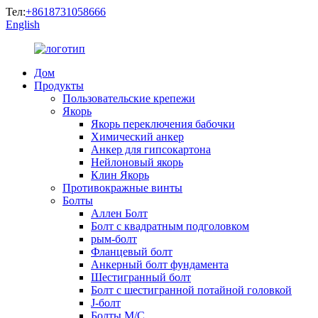
Тел:
+8618731058666
English
Дом
Продукты
Пользовательские крепежи
Якорь
Якорь переключения бабочки
Химический анкер
Анкер для гипсокартона
Нейлоновый якорь
Клин Якорь
Противокражные винты
Болты
Аллен Болт
Болт с квадратным подголовком
рым-болт
Фланцевый болт
Анкерный болт фундамента
Шестигранный болт
Болт с шестигранной потайной головкой
J-болт
Болты М/С