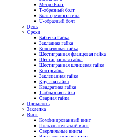
Метро Болт
Т-образный болт
Болт срезного типа
U-образный болт
Цепь
Орехи
Бабочка Гайка
Закладная гайка
Колпачковая гайка
Шестигранная фланцевая гайка
Шестигранная гайка
Шестигранная шлицевая гайка
Контргайка
Заклепанная гайка
Круглая гайка
Квадратная гайка
Т-образная гайка
Сварная гайка
Приколоть
Заклепка
Винт
Комбинированный винт
Пользовательский винт
Сверлильные винты
Винт для гипсокартона