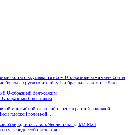
ые болты с круглым изгибом U-образные зажимные болты
 U-образный болт-зажим
ной плоской головкой...
из углеродистой стали, цвет...