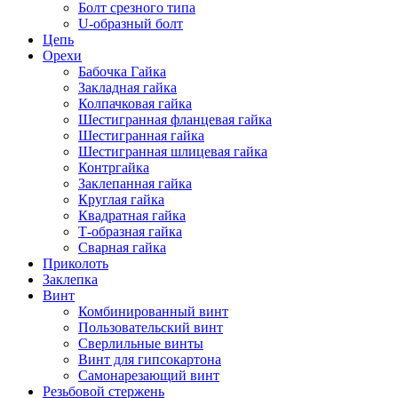
Болт срезного типа
U-образный болт
Цепь
Орехи
Бабочка Гайка
Закладная гайка
Колпачковая гайка
Шестигранная фланцевая гайка
Шестигранная гайка
Шестигранная шлицевая гайка
Контргайка
Заклепанная гайка
Круглая гайка
Квадратная гайка
Т-образная гайка
Сварная гайка
Приколоть
Заклепка
Винт
Комбинированный винт
Пользовательский винт
Сверлильные винты
Винт для гипсокартона
Самонарезающий винт
Резьбовой стержень