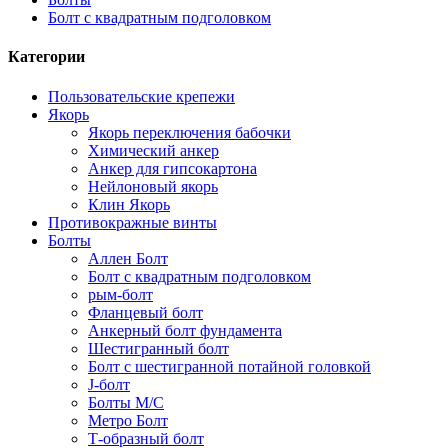
Болт с квадратным подголовком
Категории
Пользовательские крепежи
Якорь
Якорь переключения бабочки
Химический анкер
Анкер для гипсокартона
Нейлоновый якорь
Клин Якорь
Противокражные винты
Болты
Аллен Болт
Болт с квадратным подголовком
рым-болт
Фланцевый болт
Анкерный болт фундамента
Шестигранный болт
Болт с шестигранной потайной головкой
J-болт
Болты М/С
Метро Болт
Т-образный болт