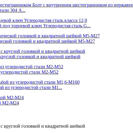
али 304 A...
под торцевой ключ Углеродистая сталь G...
ческой головкой и квадратной шейкой M5-M27
 круглой головкой и квадратной шейкой
з углеродистой стали M2-M52
й из углеродистой стали M1...
ой M2-M24