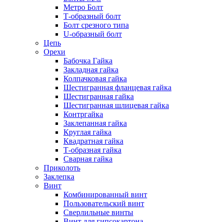
Метро Болт
Т-образный болт
Болт срезного типа
U-образный болт
Цепь
Орехи
Бабочка Гайка
Закладная гайка
Колпачковая гайка
Шестигранная фланцевая гайка
Шестигранная гайка
Шестигранная шлицевая гайка
Контргайка
Заклепанная гайка
Круглая гайка
Квадратная гайка
Т-образная гайка
Сварная гайка
Приколоть
Заклепка
Винт
Комбинированный винт
Пользовательский винт
Сверлильные винты
Винт для гипсокартона