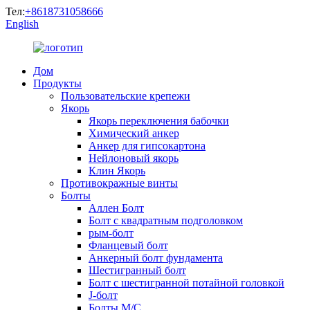
Тел:
+8618731058666
English
Дом
Продукты
Пользовательские крепежи
Якорь
Якорь переключения бабочки
Химический анкер
Анкер для гипсокартона
Нейлоновый якорь
Клин Якорь
Противокражные винты
Болты
Аллен Болт
Болт с квадратным подголовком
рым-болт
Фланцевый болт
Анкерный болт фундамента
Шестигранный болт
Болт с шестигранной потайной головкой
J-болт
Болты М/С