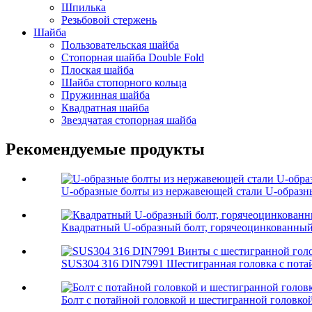
Шпилька
Резьбовой стержень
Шайба
Пользовательская шайба
Стопорная шайба Double Fold
Плоская шайба
Шайба стопорного кольца
Пружинная шайба
Квадратная шайба
Звездчатая стопорная шайба
Рекомендуемые продукты
U-образные болты из нержавеющей стали U-образн
Квадратный U-образный болт, горячеоцинкованный
SUS304 316 DIN7991 Шестигранная головка с потай
Болт с потайной головкой и шестигранной головкой 